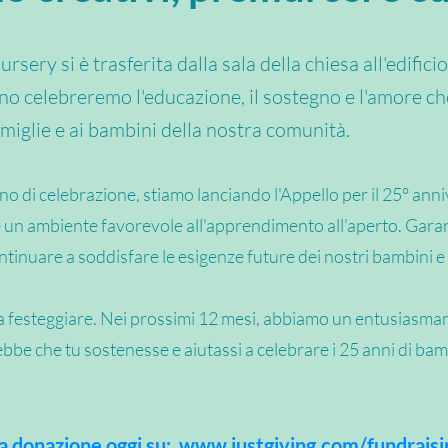
sery si è trasferita dalla sala della chiesa all'edific
nno celebreremo l'educazione, il sostegno e l'amore che
amiglie e ai bambini della nostra comunità.
no di celebrazione, stiamo lanciando l'Appello per il 25° an
e un ambiente favorevole all'apprendimento all'aperto. Garant
inuare a soddisfare le esigenze future dei nostri bambini e d
i a festeggiare. Nei prossimi 12 mesi, abbiamo un entusiasman
rebbe che tu sostenesse e aiutassi a celebrare i 25 anni di bam
a donazione oggi su:
www.justgiving.com/fundraisi