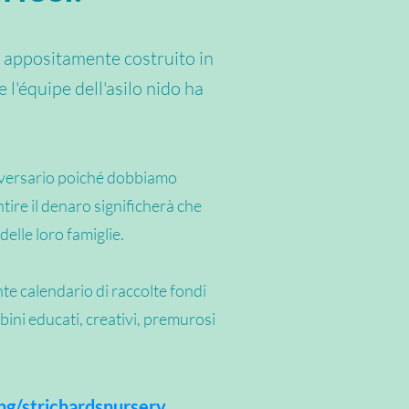
io appositamente costruito in
 l'équipe dell'asilo nido ha
niversario poiché dobbiamo
ire il denaro significherà che
elle loro famiglie.
te calendario di raccolte fondi
bini educati, creativi, premurosi
ng/strichardsnursery