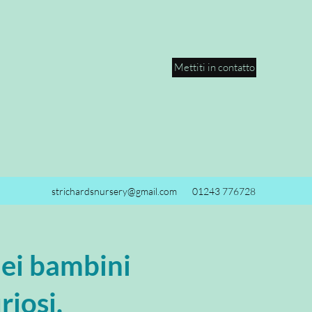
Mettiti in contatto
strichardsnursery@gmail.com
01243 776728
dei bambini
riosi.