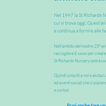
Nel 1997 la St Richards Nur
cui si trova oggi. Quest'a
e continua a fornire alle f
Nell'ambito del nostro 25° an
raccogliere £ xxxxx per crear
St Richards Nursery potrà cont
Quindi unisciti a noi e aiutac
ed eventi sociali che ci piace
e curiosi
Puoi anche fare un