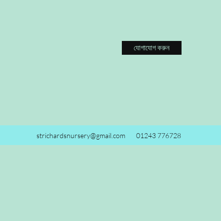
যোগাযোগ করুন
strichardsnursery@gmail.com
01243 776728