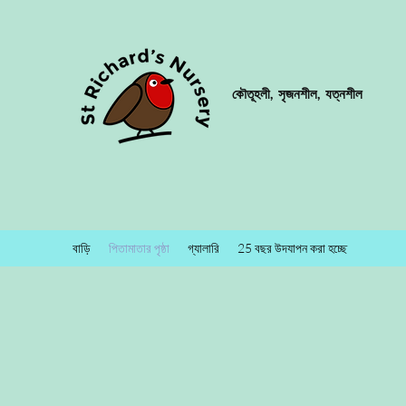
কৌতূহলী,
সৃজনশীল,
যত্নশীল
বাড়ি
পিতামাতার পৃষ্ঠা
গ্যালারি
25 বছর উদযাপন করা হচ্ছে