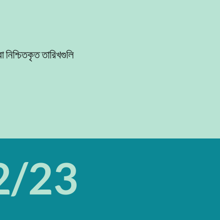
রা নিশ্চিতকৃত তারিখগুলি
22/23