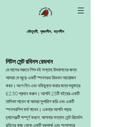
কৌতূহলী,
সৃজনশীল,
যত্নশীল
লিটল সেন্ট রবিনস রেডথন
মে মাসের শুরুতে শিশু বই সপ্তাহ উদযাপনের জন্য
আমরা মে জুড়ে একটি স্পনসরড রিডথন আয়োজন
করব। অংশ নিন এবং নথিভুক্ত করার জন্য শুধুমাত্র
£2.50 প্রদান করুন। আপনি 25টি বইয়ের একটি
তালিকা পাবেন যা আমরা সুপারিশ করি এবং একটি
স্পনসরশিপ ফর্ম পাবেন। একবার আপনি পড়ার
চ্যালেঞ্জটি সম্পূর্ণ করলে, আপনার সন্তান সেন্ট রিচার্ডস
রবিনের কাছ থেকে একটি বুকমার্ক এবং শংসাপত্র