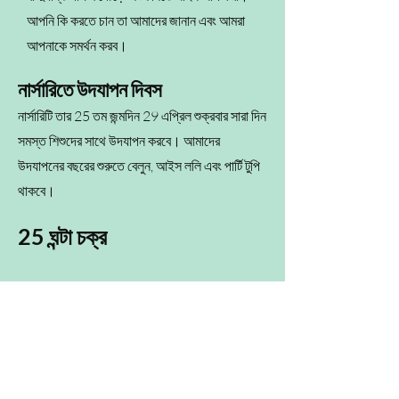
আপনি কি করতে চান তা আমাদের জানান এবং আমরা
আপনাকে সমর্থন করব।
নার্সারিতে উদযাপন দিবস
নার্সারিটি তার 25 তম জন্মদিন 29 এপ্রিল শুক্রবার সারা দিন
সমস্ত শিশুদের সাথে উদযাপন করবে। আমাদের
উদযাপনের বছরের শুরুতে বেলুন, আইস ললি এবং পার্টি টুপি
থাকবে।
25 ঘন্টা চক্র
ভিকি, নিকোলা এবং লুসি নার্সারিতে 25 ঘন্টা একটানা
চক্রে অংশ নিতে সম্মত হয়েছেন।
আপনি যদি এই স্পনসরশিপ ইভেন্টে অংশগ্রহণ করতে
আগ্রহী হন, তাহলে