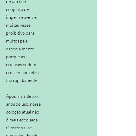
de um bom
conjunto de
impermeáveis é
muitas vezes
proibitivo para
muitos pais,
especialmente
porque as
crianças podem
crescer com eles
tão rapidamente.
Após mais de xxx
anos de uso, nossa
coleção atual não
é mais adequada.
O material se
degradou devido